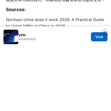
Sources:
Nordvpn china does it work 2026: A Practical Guide
to Using VPNs in China in 2026
×
VPN
Ultrasurf vpn extension edge
Visit
SPONSORED
Nordvpnの「スタンダード」と「プラチナ」？ 現在の
プライシングと機能を徹底比較
2026年在中國安全好用
的翻牆vpn推薦：最新實測與選擇
Nordvpn Not Working With Disney Here’s How To
Fix It Fast: Quick Fixes, Tips, And Alternatives For
Disney+ Support
Qbittorrent Not Downloading With NordVPN Here’s
The Fix: Quick Solutions, Tips, and Safety Steps for
VPN-Only Downloads