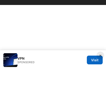
×
VPN
Visit
SPONSORED
Daybreakinc Media Inc.
707 Wilshire Boulevard
Los Angeles, CA, 90013
US
contact@daybreakinc.org
+1-310-555-0102