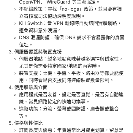
OpenVPN、 WireGuard 等主流協定。
不紀錄政策：尋找「no-logs」政策，並且要有獨
立審核或司法協助透明度說明。
Kill Switch：當 VPN 斷線時自動切回實體網路，
避免資料意外洩漏。
DNS 泄漏防護：確保 DNS 請求不會暴露你的真實
位址。
伺服器覆蓋與裝置支援
伺服器地點：越多地點意味著越多選擇與穩定性，
尤其是你需要特定國家/地區的內容時。
裝置支援：桌機、手機、平板、路由器等都要能使
用，同時看是否支援同時連線裝置數量限制。
使用體驗與介面
應用程式是否友善、設定是否直覺，是否有自動連
線、常見網路協定的快速切換等。
進階功能：分流、螢幕截圖防護、廣告攔截整合
等。
價格與性價比
訂閱長度與優惠：年費通常比月費更划算，留意是