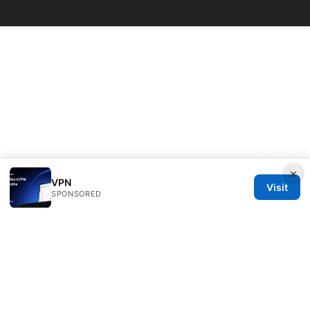
© 2026 Daybreakinc
×
VPN
Visit
SPONSORED
Daybreakinc Media Inc.
707 Wilshire Boulevard
Los Angeles, CA, 90013
US
contact@daybreakinc.org