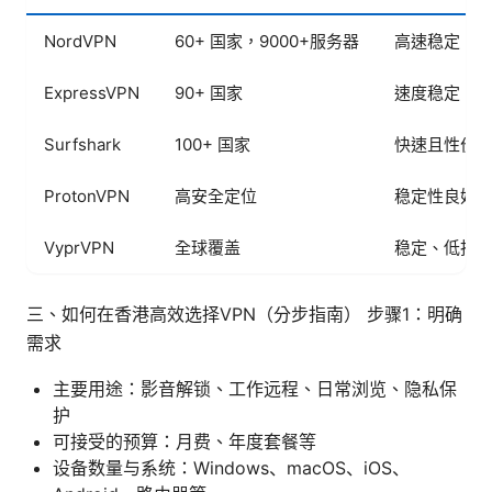
NordVPN
60+ 国家，9000+服务器
高速稳定
ExpressVPN
90+ 国家
速度稳定、
Surfshark
100+ 国家
快速且性价
ProtonVPN
高安全定位
稳定性良好
VyprVPN
全球覆盖
稳定、低抖
三、如何在香港高效选择VPN（分步指南） 步骤1：明确
需求
主要用途：影音解锁、工作远程、日常浏览、隐私保
护
可接受的预算：月费、年度套餐等
设备数量与系统：Windows、macOS、iOS、