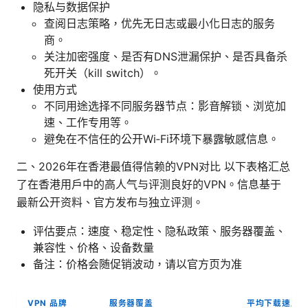
隐私与数据保护
查阅日志策略，优先无日志或最小化日志的服务
商。
关注加密强度、是否有DNS泄漏保护、是否具备杀
死开关（kill switch）。
使用方式
不同用途选择不同服务器节点：影音解锁、浏览加
速、工作专用等。
避免在不信任的公开Wi‑Fi环境下暴露敏感信息。
二、2026年在香港最值得信赖的VPN对比 以下表格汇总
了在香港用户中的高人气与评测良好的VPN。信息基于
最新公开资料、官方发布与独立评测。
评估要点：速度、稳定性、隐私政策、服务器覆盖、
兼容性、价格、设备数量
备注：价格会随促销波动，请以官方页为准
VPN 品牌
服务器覆盖
平均下载速度（