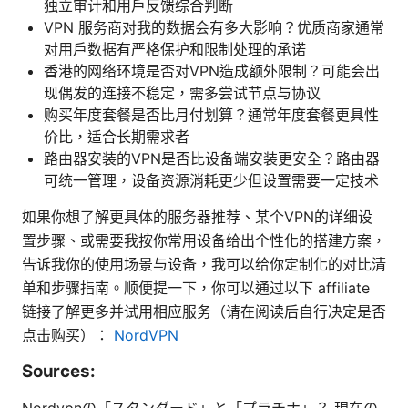
独立审计和用户反馈综合判断
VPN 服务商对我的数据会有多大影响？优质商家通常
对用户数据有严格保护和限制处理的承诺
香港的网络环境是否对VPN造成额外限制？可能会出
现偶发的连接不稳定，需多尝试节点与协议
购买年度套餐是否比月付划算？通常年度套餐更具性
价比，适合长期需求者
路由器安装的VPN是否比设备端安装更安全？路由器
可统一管理，设备资源消耗更少但设置需要一定技术
如果你想了解更具体的服务器推荐、某个VPN的详细设
置步骤、或需要我按你常用设备给出个性化的搭建方案，
告诉我你的使用场景与设备，我可以给你定制化的对比清
单和步骤指南。顺便提一下，你可以通过以下 affiliate
链接了解更多并试用相应服务（请在阅读后自行决定是否
点击购买）：
NordVPN
Sources:
Nordvpnの「スタンダード」と「プラチナ」？ 現在の