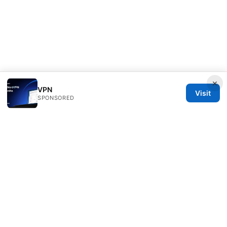
×
VPN
Visit
SPONSORED
Daybreakinc Media Inc.
707 Wilshire Boulevard
Los Angeles, CA, 90013
US
contact@daybreakinc.org
+1-310-555-0102
About
Privacy Policy
Terms of Use