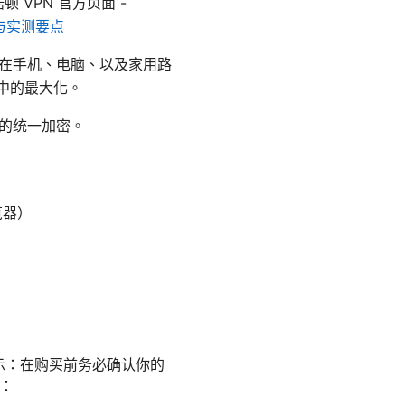
g, 诺顿 VPN 官方页面 -
析与实测要点
以在手机、电脑、以及家用路
中的最大化。
备的统一加密。
览器）
（提示：在购买前务必确认你的
务：