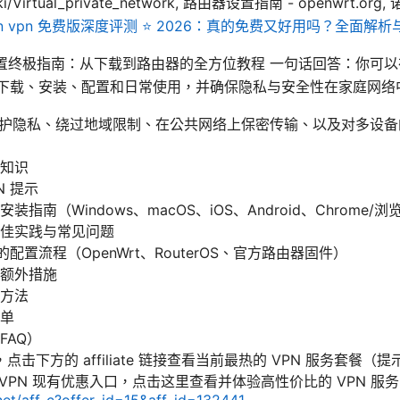
wiki/Virtual_private_network, 路由器设置指南 - openwrt.or
ton vpn 免费版深度评测 ⭐ 2026：真的免费又好用吗？全面解
pn设置终极指南：从下载到路由器的全方位教程 一句话回答：你可
 的下载、安装、配置和日常使用，并确保隐私与安全性在家庭网络
：保护隐私、绕过地域限制、在公共网络上保密传输、以及对多设
知识
N 提示
指南（Windows、macOS、iOS、Android、Chrome/浏
佳实践与常见问题
 的配置流程（OpenWrt、RouterOS、官方路由器固件）
额外措施
方法
单
FAQ）
击下方的 affiliate 链接查看当前最热的 VPN 服务套餐
dVPN 现有优惠入口，点击这里查看并体验高性价比的 VPN 服