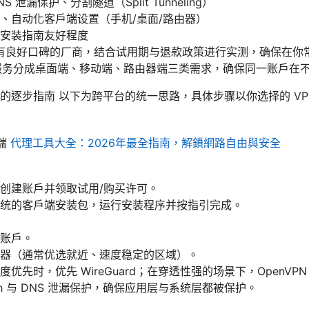
、DNS 泄漏保护、分割隧道（Split Tunneling）
、自动化客户端设置（手机/桌面/路由器）
安装指南友好程度
有良好口碑的厂商，结合试用期与退款政策进行实测，确保在你
N 服务分成桌面端、移动端、路由器端三类需求，确保同一账户在
的逐步指南 以下为跨平台的统一思路，具体步骤以你选择的 VP
面端
代理工具大全：2026年最全指南，解鎖網路自由與安全
创建账户并领取试用/购买许可。
统的客户端安装包，运行安装程序并按指引完成。
账户。
器（通常优选就近、速度稳定的区域）。
优先时，优先 WireGuard；在穿透性强的场景下，OpenVPN 或
witch 与 DNS 泄漏保护，确保应用层与系统层都被保护。