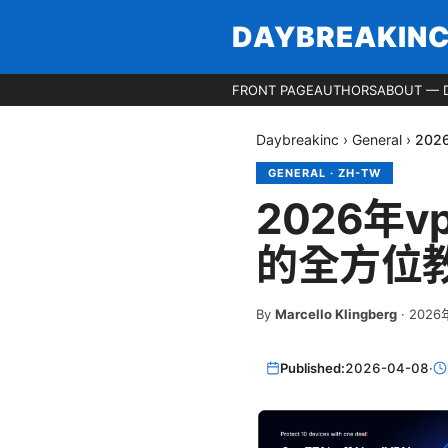
DAYBREAKIN
FRONT PAGE
AUTHORS
ABOUT — 
Daybreakinc
›
General
›
20
GENERAL
·
ZH-TW
2026年
的全方位
By
Marcello Klingberg
·
2026
Published:
2026-04-08
·