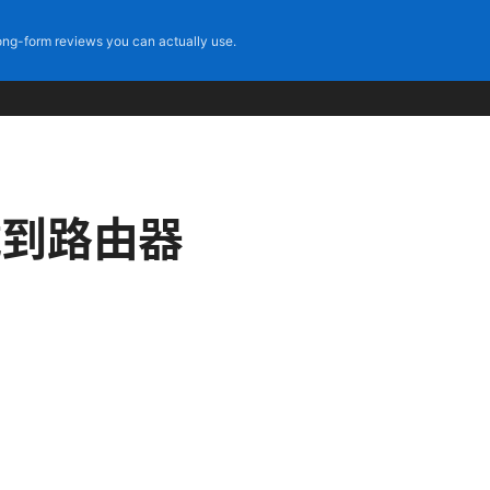
ng-form reviews you can actually use.
载到路由器