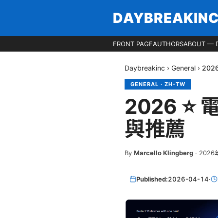
DAYBREAKIN
FRONT PAGE
AUTHORS
ABOUT — 
Daybreakinc
›
General
›
20
GENERAL
·
ZH-TW
2026 
與推薦
By
Marcello Klingberg
·
2026
Published:
2026-04-14
·