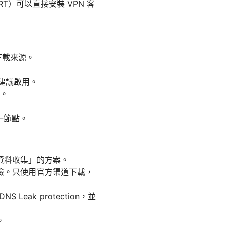
T）可以直接安裝 VPN 客
下載來源。
，建議啟用。
期。
一節點。
資料收集」的方案。
險。只使用官方渠道下載，
Leak protection，並
。