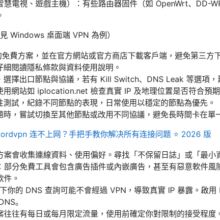
電視、遊戲主機）：有些路由器固件（如 OpenWrt、DD-WR
。
Windows 桌面端 VPN 為例）
任的免費方案，並在官方網站或官方商店下載客戶端，避免第三方
中仔細閱讀隱私條款與資料使用說明。
擇出口節點與協議，若有 Kill Switch、DNS Leak 等選項
網站如 iplocation.net 檢查真實 IP 及地理位置是否符合預
定性測試，紀錄不同節點的表現，日常使用以穩定的節點為優先。
問題時，嘗試切換至其他節點或改用不同協議，避免長時間卡在單
Nordvpn 连不上网？手把手教你解决所有连接问题 ⭐ 2026 版
方案會收集連線資料、使用偏好。尋找「不保留日誌」或「最小
：部分免費工具會包含廣告插件或內嵌廣告，甚至有惡意軟件風
軟件。
你的 DNS 查詢可能不會經過 VPN，導致真實 IP 暴露。啟用 DNS 
DNS。
案往往有每日或每月限定流量，使用前確定你對限制的接受程度