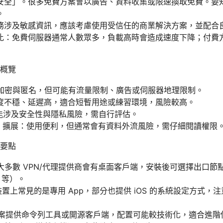
安全」。很多免費方案會以廣告、資料收集或限速換取免費。要
。
務涉及敏感資訊，應該考慮使用受信任的商業解決方案，並配合
比：免費伺服器通常人數眾多，負載高時會造成速度下降；付費
概覽
體加密與匿名，但可能有流量限制、廣告或伺服器地理限制。
度不穩、延遲高，適合短暫用途或練習環境，風險較高。
可能涉及安全性與隱私風險，需自行評估。
ed VPN 擴展：使用便利，但通常會有資料外流風險，需仔細閱讀權限
要點
OS：大多數 VPN/代理提供商會有桌面客戶端，安裝後可選擇出口節點
ry 等）。
移動裝置上常見的是專用 App，部分也提供 iOS 的系統設定方式，注意
PN 方案提供命令列工具或開源客戶端，配置可能較技術化，適合進