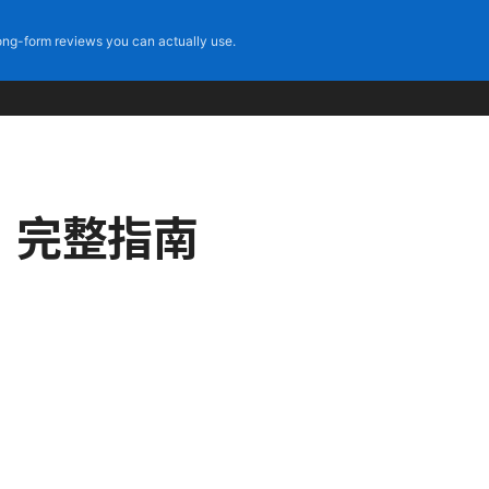
ng-form reviews you can actually use.
載：完整指南