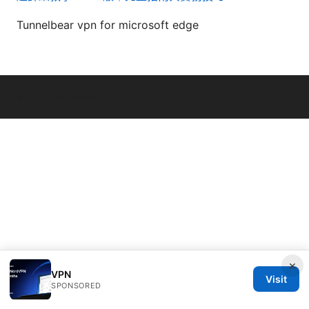
Tunnelbear vpn for microsoft edge
© 2026 Daybreakinc
×
VPN
Visit
SPONSORED