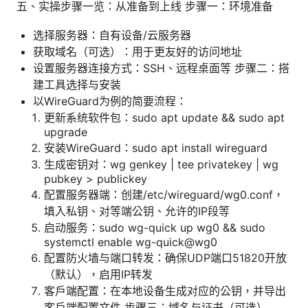
五、实操步骤一览：从准备到上线 步骤一：环境准备
选择服务器：自有设备/云服务器
获取域名（可选）：用于更友好的访问地址
设置服务器连接方式：SSH、远程桌面等 步骤二：搭
建工具选择与安装
以WireGuard为例的简要流程：
更新系统软件包：sudo apt update && sudo apt
upgrade
安装WireGuard：sudo apt install wireguard
生成密钥对：wg genkey | tee privatekey | wg
pubkey > publickey
配置服务器端：创建/etc/wireguard/wg0.conf，
填入私钥、对等端公钥、允许的IP段等
启动服务：sudo wg-quick up wg0 && sudo
systemctl enable wg-quick@wg0
配置防火墙与端口转发：确保UDP端口51820开放
（默认），启用IP转发
客户端配置：在本地设备生成对应的公钥，并导出
客户端配置文件 步骤三：域名与证书（可选）