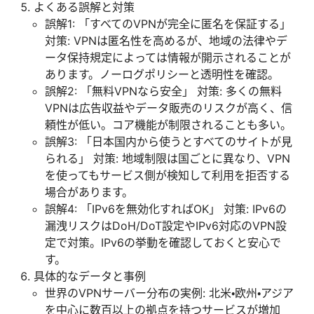
よくある誤解と対策
誤解1: 「すべてのVPNが完全に匿名を保証する」
対策: VPNは匿名性を高めるが、地域の法律やデ
ータ保持規定によっては情報が開示されることが
あります。ノーログポリシーと透明性を確認。
誤解2: 「無料VPNなら安全」 対策: 多くの無料
VPNは広告収益やデータ販売のリスクが高く、信
頼性が低い。コア機能が制限されることも多い。
誤解3: 「日本国内から使うとすべてのサイトが見
られる」 対策: 地域制限は国ごとに異なり、VPN
を使ってもサービス側が検知して利用を拒否する
場合があります。
誤解4: 「IPv6を無効化すればOK」 対策: IPv6の
漏洩リスクはDoH/DoT設定やIPv6対応のVPN設
定で対策。IPv6の挙動を確認しておくと安心で
す。
具体的なデータと事例
世界のVPNサーバー分布の実例: 北米・欧州・アジア
を中心に数百以上の拠点を持つサービスが増加