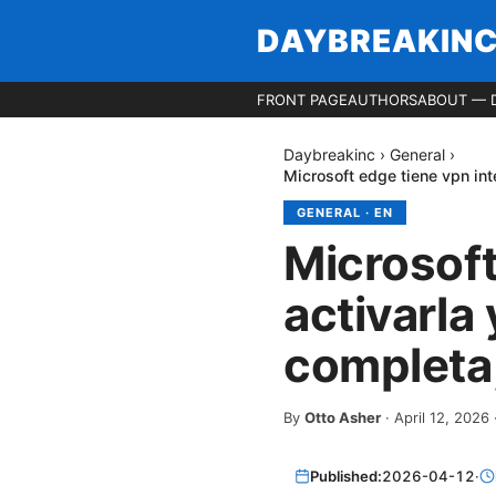
DAYBREAKIN
FRONT PAGE
AUTHORS
ABOUT — 
Daybreakinc
›
General
›
Microsoft edge tiene vpn int
GENERAL
·
EN
Microsoft
activarla
completa,
By
Otto Asher
·
April 12, 2026
Published:
2026-04-12
·