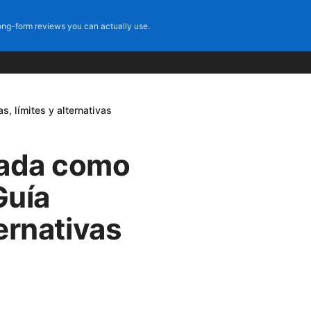
ng-form reviews you can actually use.
, límites y alternativas
rada como
Guía
ternativas