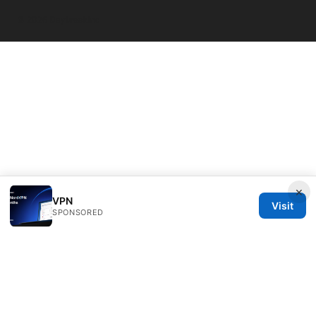
© 2026 Daybreakinc
×
VPN
Visit
SPONSORED
Daybreakinc Media Inc.
707 Wilshire Boulevard
Los Angeles, CA, 90013
US