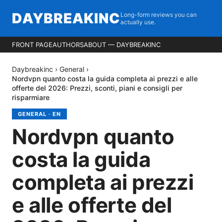
DAYBREAKINC
Long-form reviews you can
actually use.
FRONT PAGE
AUTHORS
ABOUT — DAYBREAKINC
Daybreakinc
›
General
›
Nordvpn quanto costa la guida completa ai prezzi e alle
offerte del 2026: Prezzi, sconti, piani e consigli per
risparmiare
GENERAL
·
EN
Nordvpn quanto
costa la guida
completa ai prezzi
e alle offerte del