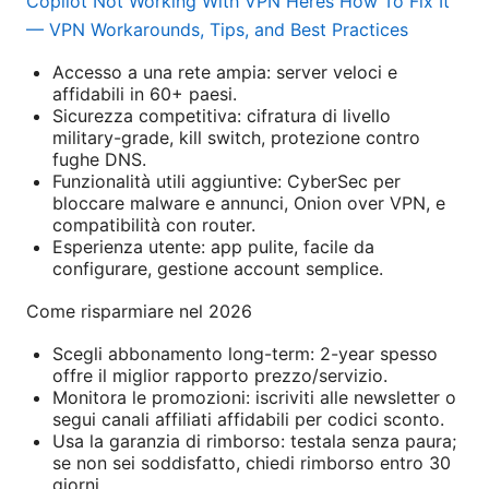
Copilot Not Working With VPN Heres How To Fix It
— VPN Workarounds, Tips, and Best Practices
Accesso a una rete ampia: server veloci e
affidabili in 60+ paesi.
Sicurezza competitiva: cifratura di livello
military-grade, kill switch, protezione contro
fughe DNS.
Funzionalità utili aggiuntive: CyberSec per
bloccare malware e annunci, Onion over VPN, e
compatibilità con router.
Esperienza utente: app pulite, facile da
configurare, gestione account semplice.
Come risparmiare nel 2026
Scegli abbonamento long-term: 2-year spesso
offre il miglior rapporto prezzo/servizio.
Monitora le promozioni: iscriviti alle newsletter o
segui canali affiliati affidabili per codici sconto.
Usa la garanzia di rimborso: testala senza paura;
se non sei soddisfatto, chiedi rimborso entro 30
giorni.