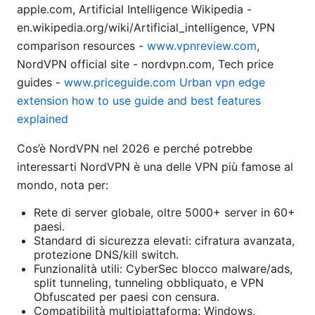
apple.com, Artificial Intelligence Wikipedia -
en.wikipedia.org/wiki/Artificial_intelligence, VPN
comparison resources -
www.vpnreview.com
,
NordVPN official site - nordvpn.com, Tech price
guides -
www.priceguide.com
Urban vpn edge
extension how to use guide and best features
explained
Cos’è NordVPN nel 2026 e perché potrebbe
interessarti NordVPN è una delle VPN più famose al
mondo, nota per:
Rete di server globale, oltre 5000+ server in 60+
paesi.
Standard di sicurezza elevati: cifratura avanzata,
protezione DNS/kill switch.
Funzionalità utili: CyberSec blocco malware/ads,
split tunneling, tunneling obbliquato, e VPN
Obfuscated per paesi con censura.
Compatibilità multipiattaforma: Windows,