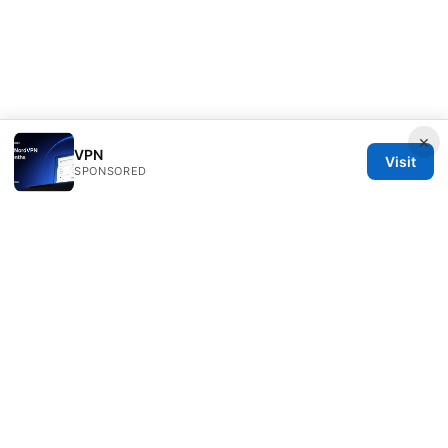
×
VPN
Visit
SPONSORED
Daybreakinc Media Inc.
707 Wilshire Boulevard
Los Angeles, CA, 90013
US
contact@daybreakinc.org
+1-310-555-0102
About
Privacy Policy
Terms of Use