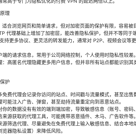
常高于专门为隐私优化的付费 VPN 的延迟两倍以上。
原理
常见，适合浏览网页和简单请求，但对加密页面的保护有限，容易被
 HTTP 代理基础上增加了加密层，能改善隐私保护，但并不等同于
KS5：支持更多协议、更灵活的转发能力，通常对 P2P、视频会议
户端的请求信息，常用于公司网络控制，个人使用时隐私性较差
理：高匿名代理隐藏更多用户信息，但并非所有站点都能识别其
保护
多免费代理会记录你访问的站点、时间戳与流量模式，甚至出售
理可能注入广告、弹窗，甚至劫持流量重定向到恶意站点。
对你的数据没有有效的端到端加密，导致敏感信息（账号、密码
信来源获取的代理工具，可能携带恶意插件、木马、广告软件等
来源筛选代理、尽量避免在免费代理上输入敏感信息、结合本地
浏览器隐私设置）来降低风险。