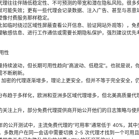
代理往往伴随低稳定性、不可预测的带宽和潜在隐私风险。很多
就可能失效；更有一些代理会记录数据、注入广告、甚至与恶意
望像付费服务那样稳定。
比如临时绕过区域性屏蔽查看公开信息、验证网站外观等），免
理敏感信息、进行工作通信或需要长期隐私保护，强烈建议优先考
可用性
量持续波动，但长期可用性趋向“高波动、低稳定”。也就是说，
需不断刷新。
SSL 加密的代理逐渐增多，理论上更安全，但并不等于完全安全
分布趋于多样化，欧洲和亚洲多区域代理增多，但北美高质量代
。
的关注上升，部分免费代理提供商开始公开他们的日志策略与使
5 年的公开测试中，主流免费代理的“可用率”通常低于 40%，
钟。多数用户在同一会话中需要切换 2-5 次代理才找到一个可