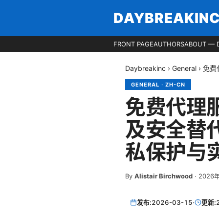
DAYBREAKIN
FRONT PAGE
AUTHORS
ABOUT — 
Daybreakinc
›
General
›
免费
GENERAL
·
ZH-CN
免费代理
及安全替
私保护与
By
Alistair Birchwood
·
2026
发布:
2026-03-15
·
更新: