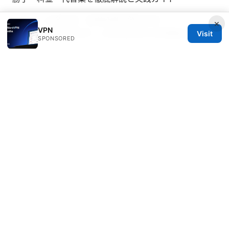
二层vpn 全套指南：数据链路层隧道实现、
×
VPN
VXLAN/EVPN 等技术、企业场景对比与部署要点
Visit
SPONSORED
© 2026 Daybreakinc
Daybreakinc Media Inc.
707 Wilshire Boulevard
Los Angeles, CA, 90013
US
contact@daybreakinc.org
+1-310-555-0102
About
Privacy Policy
Terms of Use