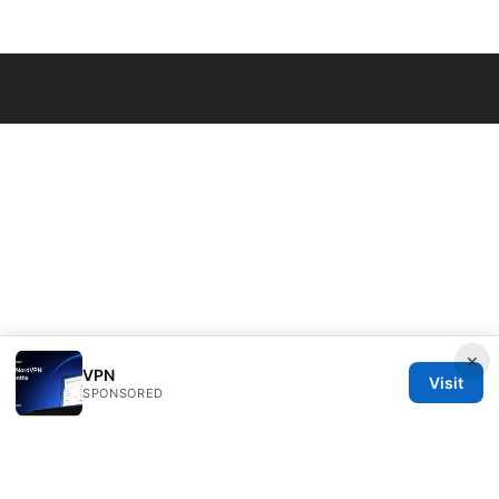
© 2026 Daybreakinc
×
VPN
Visit
SPONSORED
Daybreakinc Media Inc.
707 Wilshire Boulevard