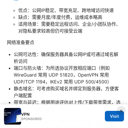
优点：公网IP稳定、带宽充足、跨地域访问快速
缺点：需要月度/年度付费，运维成本略高
适用场景：需要稳定远程访问、企业/小团队协作、
对隐私要求较高但仍可接受云端
网络准备要点
公网可达性：确保服务器具备公网IP或可通过域名解
析访问
端口与防火墙：为所选协议开放相应端口（例如
WireGuard 常用 UDP 51820，OpenVPN 常用
UDP/TCP 1194，IKEv2 常用 UDP 500/4500）
静态域名：可考虑购买域名并绑定到服务器，方便客
户端配置
带宽与延迟：根据用途评估对上传/下载带宽需求，选
择合适地区的服务器
×
VPN
Visit
SPONSORED
三、安装与配置步骤（以 WireGuard 为例，简化操作、