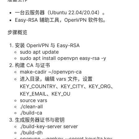
一台云服务器（Ubuntu 22.04/20.04）。
Easy-RSA 辅助工具，OpenVPN 软件包。
步骤概览
安装 OpenVPN 与 Easy-RSA
sudo apt update
sudo apt install openvpn easy-rsa -y
构建 CA 与证书
make-cadir ~/openvpn-ca
进入目录，编辑 vars 文件，设置
KEY_COUNTRY、KEY_CITY、KEY_ORG、
KEY_EMAIL、KEY_OU
source vars
./clean-all
./build-ca
生成服务器证书与密钥
./build-key-server server
./build-dh
openvpn --genkey --secret keys/ta.key