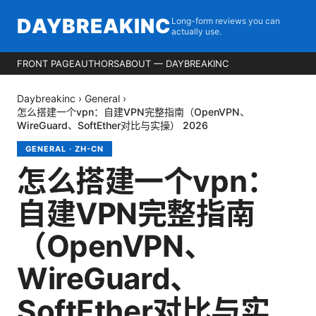
DAYBREAKINC
Long-form reviews you can
actually use.
FRONT PAGE
AUTHORS
ABOUT — DAYBREAKINC
Daybreakinc
›
General
›
怎么搭建一个vpn：自建VPN完整指南（OpenVPN、
WireGuard、SoftEther对比与实操） 2026
GENERAL
·
ZH-CN
怎么搭建一个vpn：
自建VPN完整指南
（OpenVPN、
WireGuard、
SoftEther对比与实