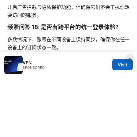
开启广告拦截与隐私保护功能，但确保它们不会干扰你想
要访问的服务。
频繁问答 18: 是否有跨平台的统一登录体验？
多数情况下，账号在不同设备上保持同步，确保你在任一
设备上的订阅状态一致。
×
频繁问答 19: 使用 Claah 会不会影响游戏分辨率
VPN
Visit
与画质？
SPONSORED
VPN 本身对画质无直接影响，但延迟和丢包会影响游戏
体验，选择低延迟节点尤为重要。
频繁问答 20: 如何在紧急情况下快速断开
VPN？
在设备上快速断开按钮即可， Kill Switch 也会在断线时
阻断网络流量，确保数据不被暴露。