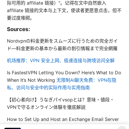
际可用的 affiliate 链接）"。记得在文中自然嵌入
affiliate 链接的文本与上下文，使读者更愿意点击，但不
要过度堆砌。
Sources:
Nordvpnの料金更新をスムーズに行うための完全ガイ
ド—料金更新の基本から最新の割引情報まで完全網羅
机场推荐：VPN 安全上网、极速连接与跨境访问全解
Is FastestVPN Letting You Down? Here’s What to Do
When It’s Not Working
无限制AI聊天免费：VPN在隐
私、访问与安全中的实际作用与实用指南
【初心者向け】うなぎパイvsopとは？意味・値段・
VPNで守るオンライン体験を徹底解説
How to Set Up and Host an Exchange Email Server
Step by Step Guide: Setup, Deployment, and