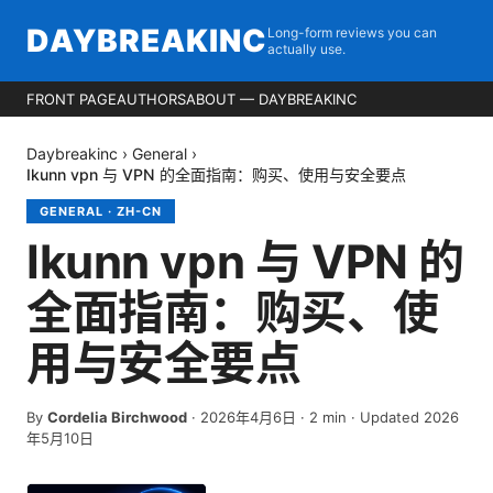
DAYBREAKINC
Long-form reviews you can
actually use.
FRONT PAGE
AUTHORS
ABOUT — DAYBREAKINC
Daybreakinc
›
General
›
Ikunn vpn 与 VPN 的全面指南：购买、使用与安全要点
GENERAL
·
ZH-CN
Ikunn vpn 与 VPN 的
全面指南：购买、使
用与安全要点
By
Cordelia Birchwood
·
2026年4月6日
·
2
min
· Updated 2026
年5月10日