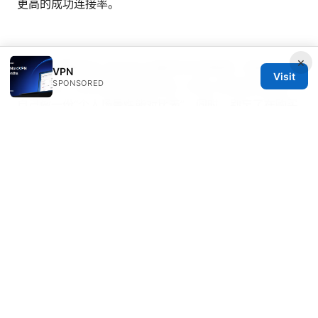
更高的成功连接率。
×
如果你想要更深入的对比与最新的市场数据，我建议在实
VPN
Visit
SPONSORED
际购买前，先利用免费试用体验，结合上面的测试要点，
自己做一份“个人场景性能对比表”。同时，别忘了在购买
前阅读服务条款和隐私政策，确保你的使用符合你所在地
区的法律法规。
Notes: 本文章遵循日常科普与实践分享的风格，尽量以
易懂的语言和实用的步骤帮助你理解和选择Npv加速器。
若你希望我提供特定品牌的对比表、案例分析或更多实测
数据，请告诉我你的地理位置、使用场景和预算，我可以
为你定制更精准的对比与建议。
Sources:
Understanding nordvpn vat your complete guide to