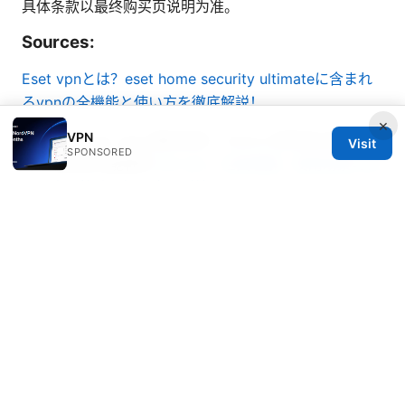
具体条款以最终购买页说明为准。
Sources:
Eset vpnとは？eset home security ultimateに含まれ
るvpnの全機能と使い方を徹底解説！
×
VPN
Nordvpn mac app 徹底指南：macos 使用者必學的
Visit
SPONSORED
vpn 設定與功能教學
Ssl vpn：全面理解、使用场景与实
现要点，快速入门与实用对比
Hur du anvander whatsapp i kina sakert 2026 en
komplett guide
科学上网插件: VPN 使用全指南与最新趋势，保障隐私与
速度的实用技巧
วิธี ตั้ง ค่า vpn ง่ายๆ ใน 5 นาท วิธี ตั้ง ค่า vpn ง่ายๆ ใน 5
นาท: คู่มือครบถ้วนเพื่อใช้งาน VPN อย่างมือโปร