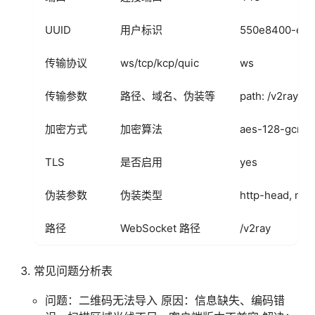
UUID
用户标识
550e8400-e29
传输协议
ws/tcp/kcp/quic
ws
传输参数
路径、域名、伪装等
path: /v2ray, 
加密方式
加密算法
aes-128-gcm
TLS
是否启用
yes
伪装参数
伪装类型
http-head, non
路径
WebSocket 路径
/v2ray
常见问题分析表
问题：二维码无法导入 原因：信息缺失、编码错