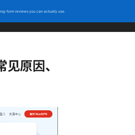
ng-form reviews you can actually use.
常见原因、