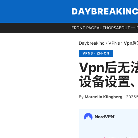
DAYBREAKIN
FRONT PAGE
AUTHORS
ABOUT — 
Daybreakinc
›
VPNs
›
Vpn
VPNS
·
ZH-CN
Vpn后
设备设置、
By
Marcello Klingberg
·
2026