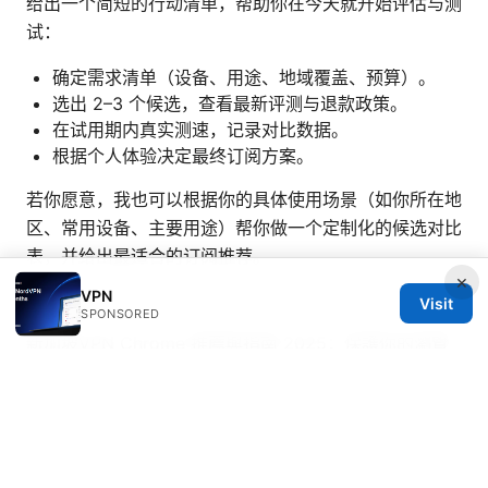
给出一个简短的行动清单，帮助你在今天就开始评估与测
试：
确定需求清单（设备、用途、地域覆盖、预算）。
选出 2–3 个候选，查看最新评测与退款政策。
在试用期内真实测速，记录对比数据。
根据个人体验决定最终订阅方案。
若你愿意，我也可以根据你的具体使用场景（如你所在地
区、常用设备、主要用途）帮你做一个定制化的候选对比
表，并给出最适合的订阅推荐。
×
VPN
Sources:
Visit
SPONSORED
新加坡VPN Chrome 推薦與指南 2025：保護你的瀏覽
隱私與解鎖內容
天空树vpn下载：全面指南、使用技巧
与安全要点
How to Reset Your ExpressVPN Password Without a
Hassle: Easy Guide, Tips, and Security Checks