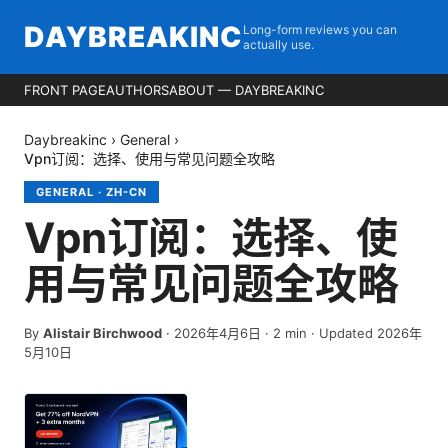
DAYBREAKINC
Long-form reviews you can
actually use.
FRONT PAGE
AUTHORS
ABOUT — DAYBREAKINC
Daybreakinc
›
General
›
Vpn订阅：选择、使用与常见问题全攻略
GENERAL
·
ZH-CN
Vpn订阅：选择、使
用与常见问题全攻略
By
Alistair Birchwood
·
2026年4月6日
·
2
min
· Updated 2026年
5月10日