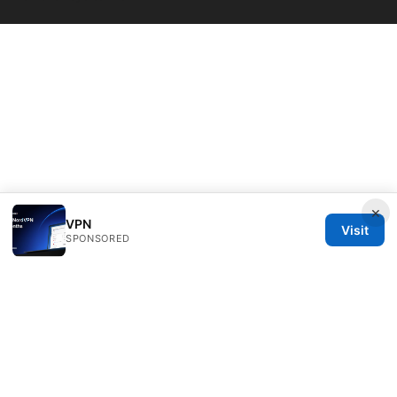
×
VPN
Visit
SPONSORED
Daybreakinc Media Inc.
707 Wilshire Boulevard
Los Angeles, CA, 90013
US
contact@daybreakinc.org
+1-310-555-0102