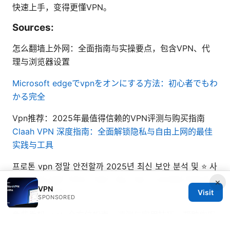
快速上手，变得更懂VPN。
Sources:
怎么翻墙上外网：全面指南与实操要点，包含VPN、代
理与浏览器设置
Microsoft edgeでvpnをオンにする方法：初心者でもわ
かる完全
Vpn推荐：2025年最值得信赖的VPN评测与购买指南
Claah VPN 深度指南：全面解锁隐私与自由上网的最佳
实践与工具
프로톤 vpn 정말 안전할까 2025년 최신 보안 분석 및 ⭐ 사
용 비교와 실전 가이드: 보안 기능, 속도, 스트리밍 우회 및
×
VPN
멀티 홉 설정 팁
Visit
SPONSORED
免费手机vpn：全方位指南、评测与实用技巧，帮助你安
全上网