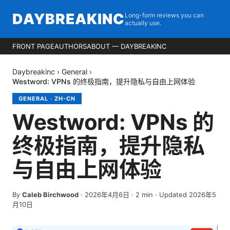
DAYBREAKINC
Long-form reviews you can
actually use.
FRONT PAGE
AUTHORS
ABOUT — DAYBREAKINC
Daybreakinc
›
General
›
Westword: VPNs 的终极指南，提升隐私与自由上网体验
GENERAL
·
ZH-CN
Westword: VPNs 的
终极指南，提升隐私
与自由上网体验
By
Caleb Birchwood
·
2026年4月6日
·
2
min
· Updated 2026年5
月10日