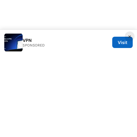
×
VPN
Visit
SPONSORED
Daybreakinc Media Inc.
707 Wilshire Boulevard
Los Angeles, CA, 90013
US
contact@daybreakinc.org
+1-310-555-0102
About
Privacy Policy
Terms of Use