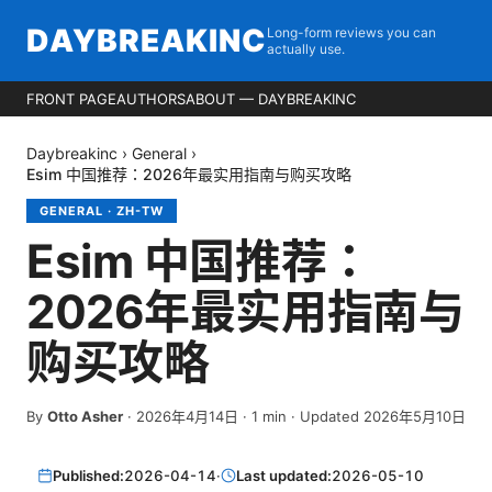
DAYBREAKINC
Long-form reviews you can
actually use.
FRONT PAGE
AUTHORS
ABOUT — DAYBREAKINC
Daybreakinc
›
General
›
Esim 中国推荐：2026年最实用指南与购买攻略
GENERAL
·
ZH-TW
Esim 中国推荐：
2026年最实用指南与
购买攻略
By
Otto Asher
·
2026年4月14日
·
1
min
· Updated 2026年5月10日
Published:
2026-04-14
·
Last updated:
2026-05-10