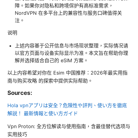
障。如果你对隐私和跨境保护有高标准需求，
NordVPN 在多平台上的兼容性与服务口碑值得关
注。
说明
上述内容基于公开信息与市场现状整理，实际情况请
以官方页面与设备实际显示为准。本文旨在帮助你理
解并选择适合自己的 eSIM 方案。
以上内容希望对你在 Esim 中国推荐：2026年最实用指
南与购买攻略 的探索中提供实际帮助。
Sources:
Hola vpnアプリは安全？危険性や評判、使い方を徹底
解説！ 最新情報と使い方ガイド
Vpn Proton: 全方位解读与使用指南，含最佳替代选项与
实用技巧