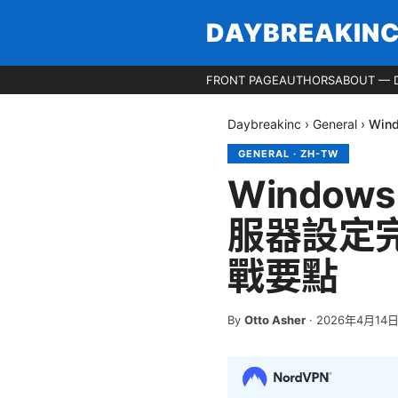
DAYBREAKIN
FRONT PAGE
AUTHORS
ABOUT — 
Daybreakinc
›
General
›
Win
GENERAL
·
ZH-TW
Windows
服器設定
戰要點
By
Otto Asher
·
2026年4月14