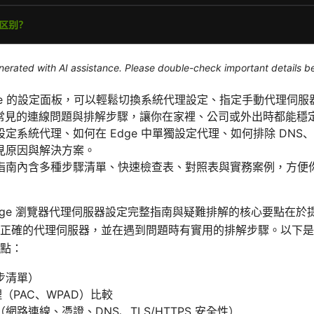
generated with AI assistance. Please double-check important details b
ge 的設定面板，可以輕鬆切換系統代理設定、指定手動代理伺
握常見的連線問題與排解步驟，讓你在家裡、公司或外出時都能穩
系統代理、如何在 Edge 中單獨設定代理、如何排除 DNS、DNS
見原因與解決方案。
指南內含多種步驟清單、快速檢查表、對照表與實務案例，方便
rosoft edge 瀏覽器代理伺服器設定完整指南與疑難排解的核心要
正確的代理伺服器，並在遇到問題時有實用的排解步驟。以下是
點：
步清單）
理（PAC、WPAD）比較
路連線、憑證、DNS、TLS/HTTPS 安全性）