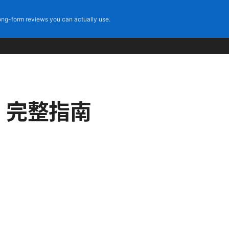
ng-form reviews you can actually use.
下载：完整指南