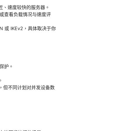
最近、速度较快的服务器。
，或查看负载情况与速度评
 或 IKEv2，具体取决于你
私保护。
。
支持，但不同计划对并发设备数
。