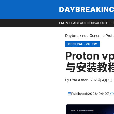
DAYBREAKIN
FRONT PAGE
AUTHORS
ABOUT — 
Daybreakinc
›
General
›
Pro
GENERAL
·
ZH-TW
Proton 
与安装教程
By
Otto Asher
·
2026年4月7日
Published:
2026-04-07
·