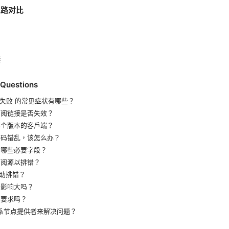
思路对比
接
 Questions
新订阅失败 的常见症状有哪些？
订阅链接是否失效？
哪个版本的客户端？
本编码错乱，该怎么办？
含哪些必要字段？
订阅源以排错？
帮助排错？
阅影响大吗？
有要求吗？
联系节点提供者来解决问题？