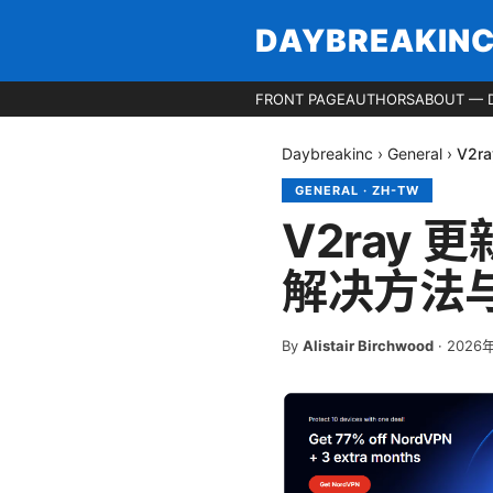
DAYBREAKIN
FRONT PAGE
AUTHORS
ABOUT — 
Daybreakinc
›
General
›
V2r
GENERAL
·
ZH-TW
V2ray 
解决方法
By
Alistair Birchwood
·
2026