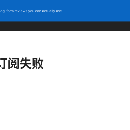
ng-form reviews you can actually use.
更新订阅失败