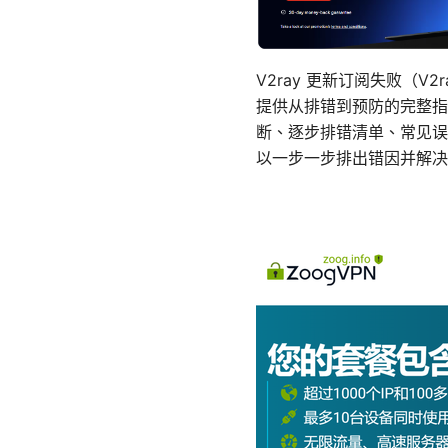
V2ray 更新订阅失败（
提供从排错到预防的完整指
断、逐步排错清单、常见误
以一步一步排出错因并解决