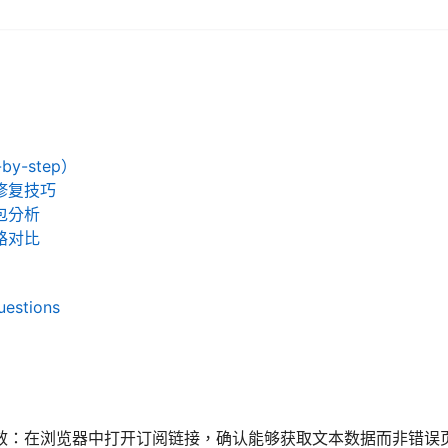
y-step）
修复技巧
包分析
路对比
uestions
效：在浏览器中打开订阅链接，确认能够获取文本数据而非错误