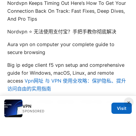
Nordvpn Keeps Timing Out Here’s How To Get Your
Connection Back On Track: Fast Fixes, Deep Dives,
And Pro Tips
Nordvpn ⭐ 无法使用支付宝？手把手教你彻底解决
Aura vpn on computer your complete guide to
secure browsing
Big ip edge client f5 vpn setup and comprehensive
guide for Windows, macOS, Linux, and remote
access
Vpn网址 与 VPN 使用全攻略：保护隐私、提升
访问自由的实用指南
How to use nordvpn openvpn config files your
×
VPN
Visit
complete guide
SPONSORED