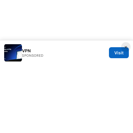
×
VPN
Visit
SPONSORED
Daybreakinc Media Inc.
707 Wilshire Boulevard
Los Angeles, CA, 90013
US
contact@daybreakinc.org
+1-310-555-0102
About
Privacy Policy
Terms of Use