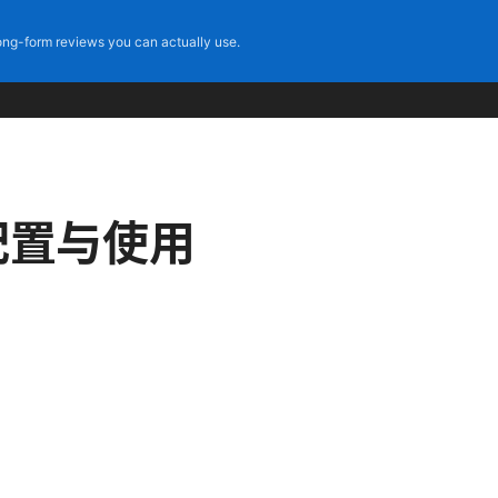
ng-form reviews you can actually use.
配置与使用