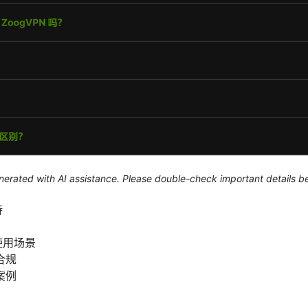
generated with AI assistance. Please double-check important details b
持
使用场景
合规
案例
）