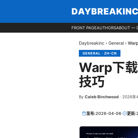
DAYBREAKIN
FRONT PAGE
AUTHORS
ABOUT — 
Daybreakinc
›
General
›
Wa
GENERAL
·
ZH-CN
Warp
技巧
By
Caleb Birchwood
·
2026年
发布:
2026-04-06
·
更新: