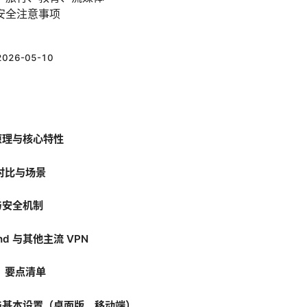
安全注意事项
）
2026-05-10
作原理与核心特性
对比与场景
私与安全机制
nd 与其他主流 VPN
：要点清单
安装与基本设置（桌面版、移动端）