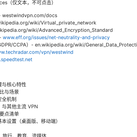
ources（仅文本，不可点击）
westwindvpn.com/docs
pedia.org/wiki/Virtual_private_network
edia.org/wiki/Advanced_Encryption_Standard
-
www.eff.org/issues/net-neutrality-and-privacy
PA）- en.wikipedia.org/wiki/General_Data_Protectio
w.techradar.com/vpn/westwind
speedtest.net
原理与核心特性
对比与场景
与安全机制
d 与其他主流 VPN
：要点清单
装与基本设置（桌面版、移动端）
、旅行、教育、流媒体