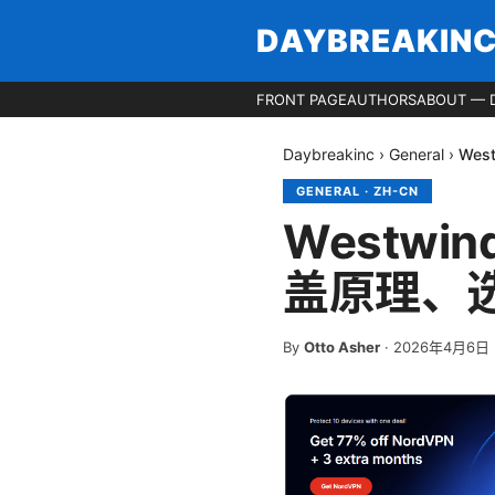
DAYBREAKIN
FRONT PAGE
AUTHORS
ABOUT — 
Daybreakinc
›
General
›
We
GENERAL
·
ZH-CN
Westw
盖原理、
By
Otto Asher
·
2026年4月6日