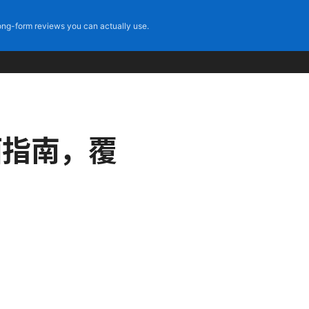
ng-form reviews you can actually use.
全面指南，覆