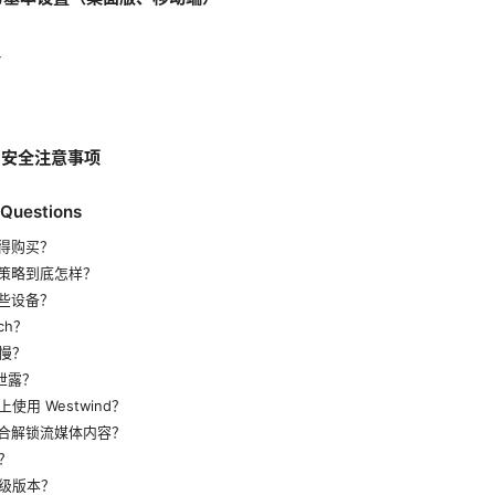
议
与安全注意事项
 Questions
否值得购买？
日志策略到底怎样？
持哪些设备？
tch？
慢？
不泄露？
用 Westwind？
否适合解锁流媒体内容？
？
级版本？